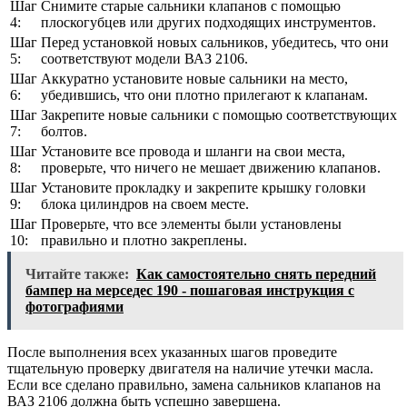
Шаг
Снимите старые сальники клапанов с помощью
4:
плоскогубцев или других подходящих инструментов.
Шаг
Перед установкой новых сальников, убедитесь, что они
5:
соответствуют модели ВАЗ 2106.
Шаг
Аккуратно установите новые сальники на место,
6:
убедившись, что они плотно прилегают к клапанам.
Шаг
Закрепите новые сальники с помощью соответствующих
7:
болтов.
Шаг
Установите все провода и шланги на свои места,
8:
проверьте, что ничего не мешает движению клапанов.
Шаг
Установите прокладку и закрепите крышку головки
9:
блока цилиндров на своем месте.
Шаг
Проверьте, что все элементы были установлены
10:
правильно и плотно закреплены.
Читайте также:
Как самостоятельно снять передний
бампер на мерседес 190 - пошаговая инструкция с
фотографиями
После выполнения всех указанных шагов проведите
тщательную проверку двигателя на наличие утечки масла.
Если все сделано правильно, замена сальников клапанов на
ВАЗ 2106 должна быть успешно завершена.