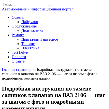
Перейти
Search
к
for:
Автомобильный информационный портал
содержанию
Советы
Лайфхаки
Обслуживание
Диагностика
Ремонт
Двигатель и навесное
Тюнинг
Электрика
Test Drive
Новости
О сайте
Главная страница
»
Подробная инструкция по замене
салников клапанов на ВАЗ 2106 — шаг за шагом с фото и
подробными комментариями
Подробная инструкция по замене
салников клапанов на ВАЗ 2106 — шаг
за шагом с фото и подробными
комментариями