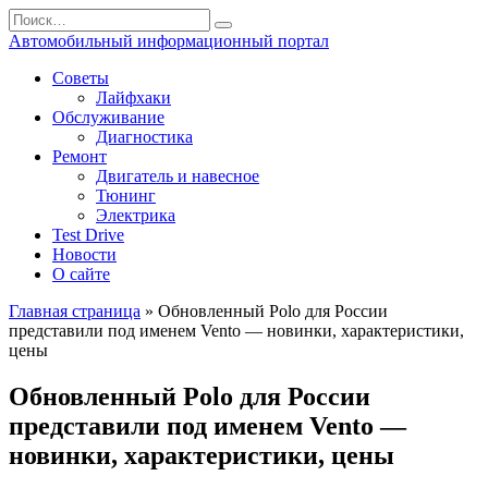
Перейти
Search
к
for:
Автомобильный информационный портал
содержанию
Советы
Лайфхаки
Обслуживание
Диагностика
Ремонт
Двигатель и навесное
Тюнинг
Электрика
Test Drive
Новости
О сайте
Главная страница
»
Обновленный Polo для России
представили под именем Vento — новинки, характеристики,
цены
Обновленный Polo для России
представили под именем Vento —
новинки, характеристики, цены