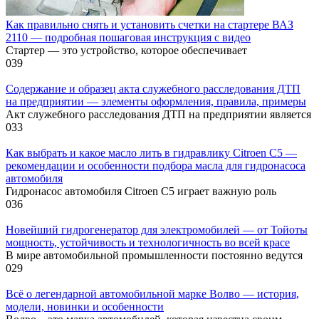
Как правильно снять и установить счетки на стартере ВАЗ
2110 — подробная пошаговая инструкция с видео
Стартер — это устройство, которое обеспечивает
0
39
Содержание и образец акта служебного расследования ДТП
на предприятии — элементы оформления, правила, примеры
Акт служебного расследования ДТП на предприятии является
0
33
Как выбрать и какое масло лить в гидравлику Citroen C5 —
рекомендации и особенности подбора масла для гидронасоса
автомобиля
Гидронасос автомобиля Citroen C5 играет важную роль
0
36
Новейший гидрогенератор для электромобилей — от Тойоты
мощность, устойчивость и технологичность во всей красе
В мире автомобильной промышленности постоянно ведутся
0
29
Всё о легендарной автомобильной марке Волво — история,
модели, новинки и особенности