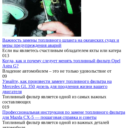
Важность замены топливного шланга на океанских судах и
меры предупреждения аварий
Если вы являетесь счастливым обладателем яхты или катера
0
13
Когда, как и почему следует менять топливный фильтр Opel
Astra G?
Владение автомобилем – это не только удовольствие от
0
9
Узнайте, как произвести замену топливного фильтра на
Mercedes GL 350 дизель для продления жизни вашего
двигателя
Топливный фильтр является одной из самых важных
составляющих
0
19
Профессиональная инструкция по замене топливного фильтра
для Mazda CX-5 — пошаговая справка и советы
Топливный фильтр является одной из важных деталей
автомобиля