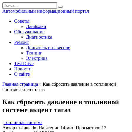
Перейти
Search
к
for:
Автомобильный информационный портал
содержанию
Советы
Лайфхаки
Обслуживание
Диагностика
Ремонт
Двигатель и навесное
Тюнинг
Электрика
Test Drive
Новости
О сайте
Главная страница
»
Как сбросить давление в топливной
системе акцент тагаз
Как сбросить давление в топливной
системе акцент тагаз
Топливная система
Автор
mskautadm
На чтение
14 мин
Просмотров
12